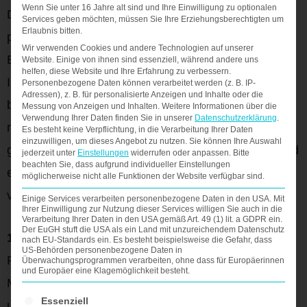
Wenn Sie unter 16 Jahre alt sind und Ihre Einwilligung zu optionalen
Die Verbindung von beruflichen Zielen und
Services geben möchten, müssen Sie Ihre Erziehungsberechtigten um
Erlaubnis bitten.
persönlichen Lebenszielen
Wir verwenden Cookies und andere Technologien auf unserer
Ein wichtiger Teil der Karriereplanung ab 45 ist die
Website. Einige von ihnen sind essenziell, während andere uns
helfen, diese Website und Ihre Erfahrung zu verbessern.
Integration Ihrer persönlichen Lebensziele in Ihre
Personenbezogene Daten können verarbeitet werden (z. B. IP-
Adressen), z. B. für personalisierte Anzeigen und Inhalte oder die
beruflichen Entscheidungen. Dies kann bedeuten,
Messung von Anzeigen und Inhalten.
Weitere Informationen über die
Verwendung Ihrer Daten finden Sie in unserer
Datenschutzerklärung
.
mehr Zeit für Familie, Hobbys, Reisen oder
Es besteht keine Verpflichtung, in die Verarbeitung Ihrer Daten
einzuwilligen, um dieses Angebot zu nutzen.
Sie können Ihre Auswahl
gesellschaftliches Engagement zu schaffen. Hier sind
jederzeit unter
Einstellungen
widerrufen oder anpassen.
Bitte
beachten Sie, dass aufgrund individueller Einstellungen
einige Überlegungen, wie Sie beides miteinander
möglicherweise nicht alle Funktionen der Website verfügbar sind.
verbinden können:
Einige Services verarbeiten personenbezogene Daten in den USA. Mit
Ihrer Einwilligung zur Nutzung dieser Services willigen Sie auch in die
Verarbeitung Ihrer Daten in den USA gemäß Art. 49 (1) lit. a GDPR ein.
Der EuGH stuft die USA als ein Land mit unzureichendem Datenschutz
1. Work-Life-Balance:
nach EU-Standards ein. Es besteht beispielsweise die Gefahr, dass
US-Behörden personenbezogene Daten in
Positionen mit flexiblen Arbeitszeiten oder die
Überwachungsprogrammen verarbeiten, ohne dass für Europäerinnen
und Europäer eine Klagemöglichkeit besteht.
Möglichkeit zur Teilzeit können Ihnen helfen, Beruf
Es folgt eine Liste der Service-Gruppen, für die ein
Essenziell
und Privatleben besser zu vereinbaren.