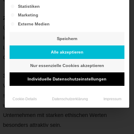
Statistiken
Marketing
2. Ort der Arbeit:
Externe Medien
Überlegen Sie, ob ein Jobwechsel Ihnen ermöglicht,
in eine Region zu ziehen, die besser zu Ihrem
Speichern
Lebensstil passt, oder ob Remote-Arbeit für Sie eine
Alle akzeptieren
Option ist.
Nur essenzielle Cookies akzeptieren
3. Wertorientierte Arbeit:
Individuelle Datenschutzeinstellungen
Wenn gesellschaftliches Engagement oder eine
sinnstiftende Tätigkeit für Sie zunehmend wichtiger
Cookie-Details
Datenschutzerklärung
Impressum
wird, könnten Positionen im Non-Profit-Sektor oder in
Unternehmen mit starken ethischen Werten
besonders attraktiv sein.