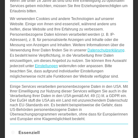
Wenn Sie unter 16 Jahre alt sind und Ihre Einwilligung zu optionalen
Services geben möchten, müssen Sie Ihre Erziehungsberechtigten um
2) Ihr persönlicher Berater arbeitet sich
Erlaubnis bitten.
in Ihre Unterlagen ein
Wir verwenden Cookies und andere Technologien auf unserer
Website. Einige von ihnen sind essenziell, während andere uns
Ihr persönlicher Berater analysiert die
helfen, diese Website und Ihre Erfahrung zu verbessern.
Personenbezogene Daten können verarbeitet werden (z. B. IP-
Anforderungen Ihres Zieljobs und -
Adressen), z. B. für personalisierte Anzeigen und Inhalte oder die
Messung von Anzeigen und Inhalten.
Weitere Informationen über die
bereichs und stellt Ihre
individuellen
Verwendung Ihrer Daten finden Sie in unserer
Datenschutzerklärung
.
Es besteht keine Verpflichtung, in die Verarbeitung Ihrer Daten
Stärken zielgerichtet heraus
, damit Sie
einzuwilligen, um dieses Angebot zu nutzen.
Sie können Ihre Auswahl
jederzeit unter
Einstellungen
widerrufen oder anpassen.
Bitte
überzeugen!
beachten Sie, dass aufgrund individueller Einstellungen
möglicherweise nicht alle Funktionen der Website verfügbar sind.
Innerhalb von
max. 7 Werktagen
Einige Services verarbeiten personenbezogene Daten in den USA. Mit
erhalten Sie einen ersten Entwurf zum
Ihrer Einwilligung zur Nutzung dieser Services willigen Sie auch in die
Verarbeitung Ihrer Daten in den USA gemäß Art. 49 (1) lit. a GDPR ein.
Bewerbungsschreiben im offenen Word-
Der EuGH stuft die USA als ein Land mit unzureichendem Datenschutz
nach EU-Standards ein. Es besteht beispielsweise die Gefahr, dass
Format per Mail.
US-Behörden personenbezogene Daten in
Überwachungsprogrammen verarbeiten, ohne dass für Europäerinnen
und Europäer eine Klagemöglichkeit besteht.
Ihr Berater steht Ihnen für Fragen zur
Seite und nimmt Ihr Feedback und Ihre
Es folgt eine Liste der Service-Gruppen, für die ein
Essenziell