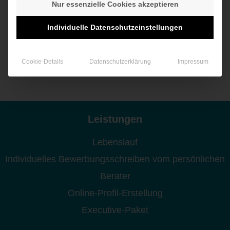
bevor Sie Ihr Widerrufsrecht ausgeübt haben.
Nur essenzielle Cookies akzeptieren
Individuelle Datenschutzeinstellungen
Ende der Widerrufsbelehrung
Cookie-Details
Datenschutzerklärung
Impressum
Leistungen
Lebenslauf
Individuelles Bewerbungsschreiben vom persönlichen
Berater
Online-Profil-Erstellung
Executive-Paket