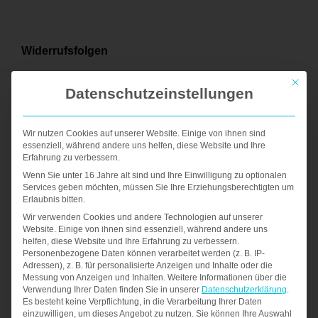
Widerrufsfolgen
Mit die
Datenschutzeinstellungen
Im Falle eines wirksamen Widerrufs sind die
beiderseits empfangenen Leistungen
Wir nutzen Cookies auf unserer Website. Einige von ihnen sind
zurückzugewähren und ggf. gezogene
essenziell, während andere uns helfen, diese Website und Ihre
Erfahrung zu verbessern.
Nutzungen (z.B. Zinsen) herauszugeben.
Wenn Sie unter 16 Jahre alt sind und Ihre Einwilligung zu optionalen
Können Sie uns die empfangene Leistung sowie
Services geben möchten, müssen Sie Ihre Erziehungsberechtigten um
Erlaubnis bitten.
Nutzungen (z.B. Gebrauchsvorteile) nicht oder
Wir verwenden Cookies und andere Technologien auf unserer
Website. Einige von ihnen sind essenziell, während andere uns
teilweise nicht oder nur in verschlechtertem
helfen, diese Website und Ihre Erfahrung zu verbessern.
Personenbezogene Daten können verarbeitet werden (z. B. IP-
Zustand zurückgewähren beziehungsweise
Adressen), z. B. für personalisierte Anzeigen und Inhalte oder die
Messung von Anzeigen und Inhalten.
Weitere Informationen über die
herausgeben, müssen Sie uns insoweit
Verwendung Ihrer Daten finden Sie in unserer
Datenschutzerklärung
.
Es besteht keine Verpflichtung, in die Verarbeitung Ihrer Daten
Wertersatz leisten. Dies kann dazu führen, dass
einzuwilligen, um dieses Angebot zu nutzen.
Sie können Ihre Auswahl