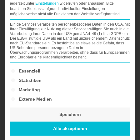
jederzeit unter
Einstellungen
widerrufen oder anpassen.
Bitte
Sie die vertraglichen Zahlungsverpflichtungen
beachten Sie, dass aufgrund individueller Einstellungen
für den Zeitraum bis zum Widerruf gleichwohl
möglicherweise nicht alle Funktionen der Website verfügbar sind.
erfüllen müssen. Verpflichtungen zur Erstattung
Einige Services verarbeiten personenbezogene Daten in den USA. Mit
Ihrer Einwilligung zur Nutzung dieser Services willigen Sie auch in die
Verarbeitung Ihrer Daten in den USA gemäß Art. 49 (1) lit. a GDPR ein.
von Zahlungen müssen innerhalb von 30 Tagen
Der EuGH stuft die USA als ein Land mit unzureichendem Datenschutz
nach EU-Standards ein. Es besteht beispielsweise die Gefahr, dass
erfüllt werden. Die Frist beginnt für Sie mit der
US-Behörden personenbezogene Daten in
Überwachungsprogrammen verarbeiten, ohne dass für Europäerinnen
Absendung Ihrer Widerrufserklärung, für uns mit
und Europäer eine Klagemöglichkeit besteht.
deren Empfang.
Es folgt eine Liste der Service-Gruppen, für die ein
Essenziell
Statistiken
Marketing
Besondere Hinweise
Externe Medien
Ihr Widerrufsrecht erlischt vorzeitig, wenn der
Speichern
Vertrag von beiden Seiten auf Ihren
Alle akzeptieren
ausdrücklichen Wunsch vollständig erfüllt ist,