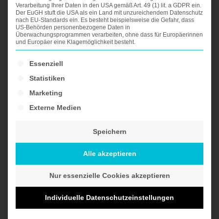
den Lebenslauf aus der objektiven Sicht
Verarbeitung Ihrer Daten in den USA gemäß Art. 49 (1) lit. a GDPR ein.
Der EuGH stuft die USA als ein Land mit unzureichendem Datenschutz
eines Recruiter bearbeiten
nach EU-Standards ein. Es besteht beispielsweise die Gefahr, dass
US-Behörden personenbezogene Daten in
Überwachungsprogrammen verarbeiten, ohne dass für Europäerinnen
Ihre Zielvorstellungen umfassend in die
und Europäer eine Klagemöglichkeit besteht.
Darstellung Ihrer Kompetenzen einfließen
Es folgt eine Liste der Service-Gruppen, für die ein
Essenziell
lassen
Statistiken
ein modernes und zu Ihrem Berufsbild
Marketing
passendes Design wählen
Externe Medien
einen positiven ersten Eindruck auf dem
Speichern
Deckblatt vermitteln
Alle akzeptieren
Allein durch formelle Genauigkeit erhöhen wir die
Nur essenzielle Cookies akzeptieren
Aufmerksamkeit Ihres Lebenslaufs, da bei etwa
40% der Bewerbungen die Qualität den
Individuelle Datenschutzeinstellungen
Anforderungen nicht genügt*.