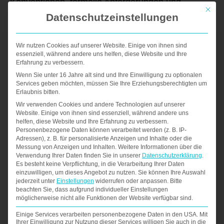
Konventionen, formelle Anforderungen und
Mit die
Datenschutzeinstellungen
Erwartungen. Diese individuellen Anforderungen
werden bei der Erstellung eines fremdsprachigen
Wir nutzen Cookies auf unserer Website. Einige von ihnen sind
Lebenslaufs, zusätzlich zur Übersetzung,
essenziell, während andere uns helfen, diese Website und Ihre
Erfahrung zu verbessern.
berücksichtigt.
Wenn Sie unter 16 Jahre alt sind und Ihre Einwilligung zu optionalen
In diesem Paket erhalten Sie Ihre
Services geben möchten, müssen Sie Ihre Erziehungsberechtigten um
Erlaubnis bitten.
Bewerbungsunterlagen sowohl in deutscher
Wir verwenden Cookies und andere Technologien auf unserer
Website. Einige von ihnen sind essenziell, während andere uns
als auch in englischer Sprache!
helfen, diese Website und Ihre Erfahrung zu verbessern.
Personenbezogene Daten können verarbeitet werden (z. B. IP-
Adressen), z. B. für personalisierte Anzeigen und Inhalte oder die
Wir heben Ihren englischsprachigen Lebenslauf
Messung von Anzeigen und Inhalten.
Weitere Informationen über die
Verwendung Ihrer Daten finden Sie in unserer
Datenschutzerklärung
.
und das Cover Letter von der Masse ab, indem wir
Es besteht keine Verpflichtung, in die Verarbeitung Ihrer Daten
einzuwilligen, um dieses Angebot zu nutzen.
Sie können Ihre Auswahl
jederzeit unter
Einstellungen
widerrufen oder anpassen.
Bitte
beachten Sie, dass aufgrund individueller Einstellungen
Ihre Kompetenzen aussagekräftig und
möglicherweise nicht alle Funktionen der Website verfügbar sind.
überzeugend darstellen
Einige Services verarbeiten personenbezogene Daten in den USA. Mit
Ihrer Einwilligung zur Nutzung dieser Services willigen Sie auch in die