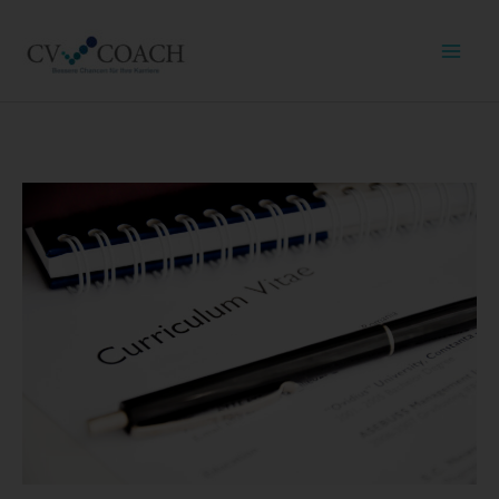
Social
Paket
Deutsch
und
Englisch
Menge