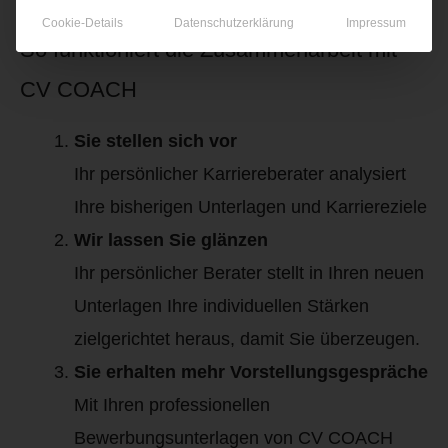
Cookie-Details
Datenschutzerklärung
Impressum
So funktioniert die Zusammenarbeit mit
CV COACH
Sie stellen sich vor
Ihr persönlicher Karriereberater analysiert
Ihre bisherigen Unterlagen und Karriereziele
Wir lassen Sie glänzen
Ihr persönlicher Berater stellt in Ihren neuen
Unterlagen Ihre individuellen Stärken
zielgerichtet heraus, damit Sie überzeugen.
Sie erhalten mehr Vorstellungsgespräche
Mit Ihren professionellen
Bewerbungsunterlagen von CV COACH