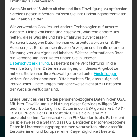
Erfahrung zu verbessern.
Wenn Sie unter 16 Jahre alt sind und Ihre Einwilligung zu optionalen
Services geben möchten, müssen Sie Ihre Erziehungsberechtigten
um Erlaubnis bitten.
Wir verwenden Cookies und andere Technologien auf unserer
Website. Einige von ihnen sind essenziell, während andere uns
helfen, diese Website und Ihre Erfahrung zu verbessern.
Personenbezogene Daten können verarbeitet werden (z. B. IP-
Adressen), z. B. für personalisierte Anzeigen und Inhalte oder die
Messung von Anzeigen und Inhalten.
Weitere Informationen über
Need Help? Call our Customer Service
die Verwendung Ihrer Daten finden Sie in unserer
Datenschutzerklärung
.
Es besteht keine Verpflichtung, in die
Verarbeitung Ihrer Daten einzuwilligen, um dieses Angebot zu
nutzen.
Sie können Ihre Auswahl jederzeit unter
Einstellungen
xxx xxx xxxx
widerrufen oder anpassen.
Bitte beachten Sie, dass aufgrund
individueller Einstellungen möglicherweise nicht alle Funktionen
der Website verfügbar sind.
Einige Services verarbeiten personenbezogene Daten in den USA.
Mit Ihrer Einwilligung zur Nutzung dieser Services willigen Sie
auch in die Verarbeitung Ihrer Daten in den USA gemäß Art. 49 (1)
lit. a GDPR ein. Der EuGH stuft die USA als ein Land mit
unzureichendem Datenschutz nach EU-Standards ein. Es besteht
beispielsweise die Gefahr, dass US-Behörden personenbezogene
Leistungen
Daten in Überwachungsprogrammen verarbeiten, ohne dass für
Europäerinnen und Europäer eine Klagemöglichkeit besteht.