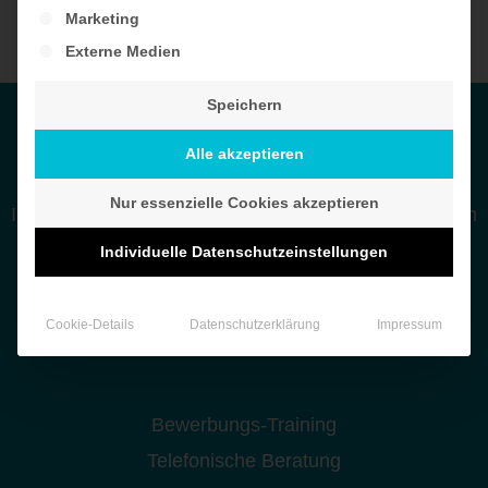
Marketing
Externe Medien
Speichern
Leistungen
Alle akzeptieren
Lebenslauf
Nur essenzielle Cookies akzeptieren
Individuelles Bewerbungsschreiben vom persönlichen
Berater
Individuelle Datenschutzeinstellungen
Online-Profil-Erstellung
Executive-Paket
Cookie-Details
Datenschutzerklärung
Impressum
Bewerbungs-Training
Telefonische Beratung