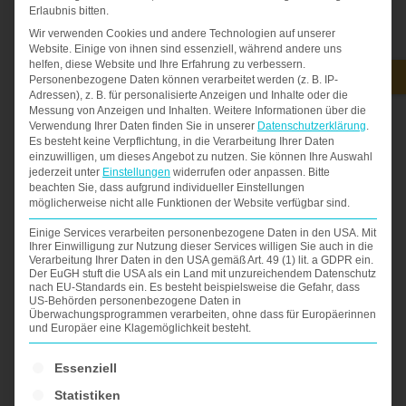
Erlaubnis bitten.
Online-Profilen zu den Portalen Ihrer Wahl
Wir verwenden Cookies und andere Technologien auf unserer
Website. Einige von ihnen sind essenziell, während andere uns
helfen, diese Website und Ihre Erfahrung zu verbessern.
JETZT
Personenbezogene Daten können verarbeitet werden (z. B. IP-
-
+
BUCHEN
Adressen), z. B. für personalisierte Anzeigen und Inhalte oder die
Messung von Anzeigen und Inhalten.
Weitere Informationen über die
Verwendung Ihrer Daten finden Sie in unserer
Datenschutzerklärung
.
Es besteht keine Verpflichtung, in die Verarbeitung Ihrer Daten
einzuwilligen, um dieses Angebot zu nutzen.
Sie können Ihre Auswahl
jederzeit unter
Einstellungen
widerrufen oder anpassen.
Bitte
beachten Sie, dass aufgrund individueller Einstellungen
möglicherweise nicht alle Funktionen der Website verfügbar sind.
Beschreibung
Einige Services verarbeiten personenbezogene Daten in den USA. Mit
Ihrer Einwilligung zur Nutzung dieser Services willigen Sie auch in die
Verarbeitung Ihrer Daten in den USA gemäß Art. 49 (1) lit. a GDPR ein.
Buchen Sie die Optimierung von zwei Online-
Der EuGH stuft die USA als ein Land mit unzureichendem Datenschutz
nach EU-Standards ein. Es besteht beispielsweise die Gefahr, dass
Profilen, z.B. bei XING und LinkedIn oder
US-Behörden personenbezogene Daten in
Überwachungsprogrammen verarbeiten, ohne dass für Europäerinnen
Experteer und überzeugen Sie die Personaler.
und Europäer eine Klagemöglichkeit besteht.
Es folgt eine Liste der Service-Gruppen, für die ein
Essenziell
Statistiken